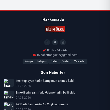
Hakkımızda
0505 774 7447
07habermagazin@gmail.com
Künye
İletişim
Galeri
Video
Yazarlar
Son Haberler
İncir toplayan kadın kamyonun altında kaldı
04.08.2026
Emeklilerin zam farkı ödeme tarihi belli oldu
04.08.2026
AK Parti Seyhan’da Ali Coşkun dönemi
04.08.2026