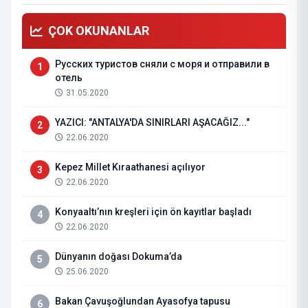
ÇOK OKUNANLAR
Русских туристов сняли с моря и отправили в
1
отель
31.05.2020
YAZICI: "ANTALYA'DA SINIRLARI AŞACAĞIZ..."
2
22.06.2020
Kepez Millet Kıraathanesi açılıyor
3
22.06.2020
Konyaaltı’nın kreşleri için ön kayıtlar başladı
4
22.06.2020
Dünyanın doğası Dokuma’da
5
25.06.2020
Bakan Çavuşoğlundan Ayasofya tapusu
6