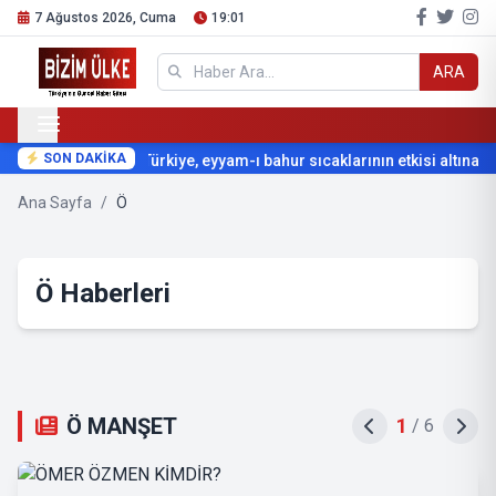
7 Ağustos 2026, Cuma
19:01
ARA
SON DAKİKA
Türkiye, eyyam-ı bahur sıcaklarının etkisi altına giri
Ana Sayfa
/
Ö
Ö Haberleri
Ö MANŞET
2
/
6