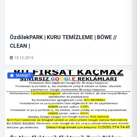
ÖzdilekPARK | KURU TEMİZLEME | BÖWE //
CLEAN |
10.12.2019
MANŞET