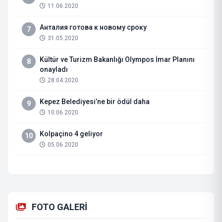
11.06.2020
Анталия готова к новому сроку
7
31.05.2020
Kültür ve Turizm Bakanlığı Olympos İmar Planını
8
onayladı
28.04.2020
Kepez Belediyesi’ne bir ödül daha
9
10.06.2020
Kolpaçino 4 geliyor
10
05.06.2020
FOTO GALERİ