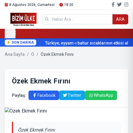
8 Ağustos 2026, Cumartesi
18:20
ARA
SON DAKİKA
Türkiye, eyyam-ı bahur sıcaklarının etkisi altın
Ana Sayfa
/
Ö
/
Özek Ekmek Fırını
Özek Ekmek Fırını
Paylaş:
Facebook
Twitter
WhatsApp
Özek Ekmek Fırını