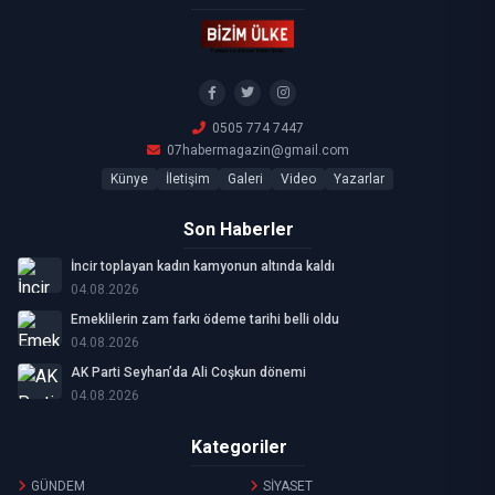
0505 774 7447
07habermagazin@gmail.com
Künye
İletişim
Galeri
Video
Yazarlar
Son Haberler
İncir toplayan kadın kamyonun altında kaldı
04.08.2026
Emeklilerin zam farkı ödeme tarihi belli oldu
04.08.2026
AK Parti Seyhan’da Ali Coşkun dönemi
04.08.2026
Kategoriler
GÜNDEM
SİYASET