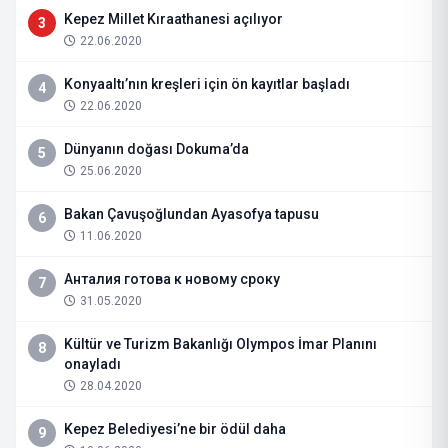
Kepez Millet Kıraathanesi açılıyor
3
22.06.2020
Konyaaltı’nın kreşleri için ön kayıtlar başladı
4
22.06.2020
Dünyanın doğası Dokuma’da
5
25.06.2020
Bakan Çavuşoğlundan Ayasofya tapusu
6
11.06.2020
Анталия готова к новому сроку
7
31.05.2020
Kültür ve Turizm Bakanlığı Olympos İmar Planını
8
onayladı
28.04.2020
Kepez Belediyesi’ne bir ödül daha
9