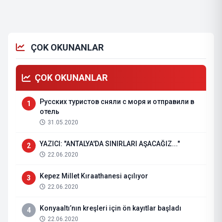
ÇOK OKUNANLAR
ÇOK OKUNANLAR
Русских туристов сняли с моря и отправили в
1
отель
31.05.2020
YAZICI: "ANTALYA'DA SINIRLARI AŞACAĞIZ..."
2
22.06.2020
Kepez Millet Kıraathanesi açılıyor
3
22.06.2020
Konyaaltı’nın kreşleri için ön kayıtlar başladı
4
22.06.2020