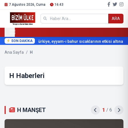
7 Ağustos 2026, Cuma
16:43
ARA
SON DAKİKA
Türkiye, eyyam-ı bahur sıcaklarının etkisi altına giri
Ana Sayfa
/
H
H Haberleri
H MANŞET
2
/
6