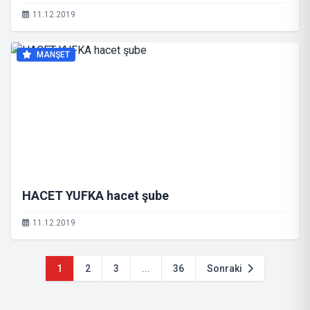
11.12.2019
MANŞET
HACET YUFKA hacet şube
11.12.2019
1
2
3
...
36
Sonraki