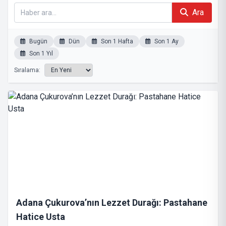
Ara
Bugün
Dün
Son 1 Hafta
Son 1 Ay
Son 1 Yıl
Sıralama:
Adana Çukurova’nın Lezzet Durağı: Pastahane
Hatice Usta