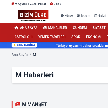
9 Ağustos 2026, Pazar
06:57
Künye
İletişim
Galeri
ANA SAYFA
MAKALELER
GÜNDEM
SİYASET
ASTROLOJİ
YEMEK TARİFLERİ
SPOR
EKONOMİ
SON DAKİKA
Türkiye, eyyam-ı bahur sıcaklarının etkisi a
Ana Sayfa
/
M
M Haberleri
M MANŞET