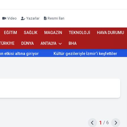
Video
Yazarlar
Resmi İlan
EĞİTİM
SAĞLIK
MAGAZİN
TEKNOLOJİ
HAVA DURUMU
TÜRKİYE
DÜNYA
ANTALYA
BHA
ltına giriyor
Kültür gezileriyle İzmir’i keşfettiler
İzmir
1
/
6