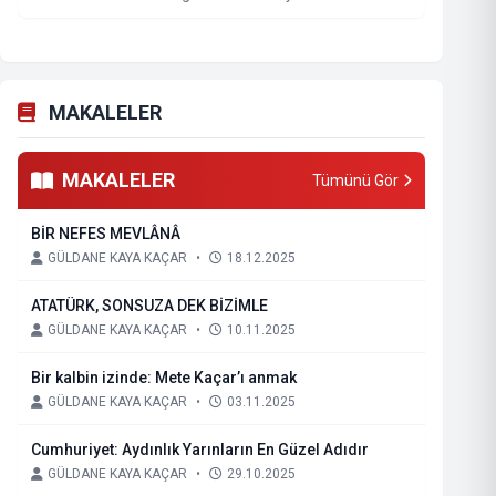
MAKALELER
MAKALELER
Tümünü Gör
BİR NEFES MEVLÂNÂ
GÜLDANE KAYA KAÇAR
•
18.12.2025
ATATÜRK, SONSUZA DEK BİZİMLE
GÜLDANE KAYA KAÇAR
•
10.11.2025
Bir kalbin izinde: Mete Kaçar’ı anmak
GÜLDANE KAYA KAÇAR
•
03.11.2025
Cumhuriyet: Aydınlık Yarınların En Güzel Adıdır
GÜLDANE KAYA KAÇAR
•
29.10.2025