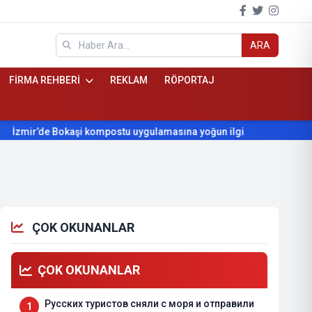
ARA
FİRMA REHBERİ
REKLAM
RÖPORTAJ
’de Bokaşi kompostu uygulamasına yoğun ilgi
Beydağ’ın yıllar
ÇOK OKUNANLAR
ÇOK OKUNANLAR
Русских туристов сняли с моря и отправили
1