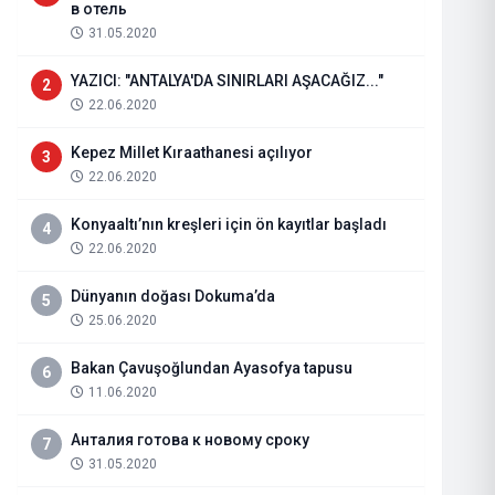
в отель
31.05.2020
YAZICI: "ANTALYA'DA SINIRLARI AŞACAĞIZ..."
2
22.06.2020
Kepez Millet Kıraathanesi açılıyor
3
22.06.2020
Konyaaltı’nın kreşleri için ön kayıtlar başladı
4
22.06.2020
Dünyanın doğası Dokuma’da
5
25.06.2020
MURATPAŞA UYGUN FİYATLI WE
Bakan Çavuşoğlundan Ayasofya tapusu
6
11.06.2020
03.04.2025
Haberi Oku
Анталия готова к новому сроку
7
31.05.2020