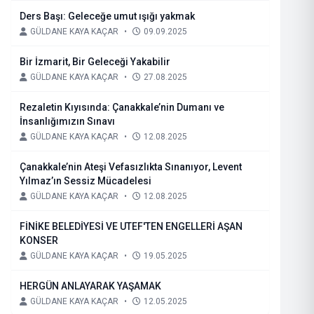
Ders Başı: Geleceğe umut ışığı yakmak
GÜLDANE KAYA KAÇAR
•
09.09.2025
Bir İzmarit, Bir Geleceği Yakabilir
GÜLDANE KAYA KAÇAR
•
27.08.2025
Rezaletin Kıyısında: Çanakkale’nin Dumanı ve
İnsanlığımızın Sınavı
GÜLDANE KAYA KAÇAR
•
12.08.2025
Çanakkale’nin Ateşi Vefasızlıkta Sınanıyor, Levent
Yılmaz’ın Sessiz Mücadelesi
GÜLDANE KAYA KAÇAR
•
12.08.2025
FİNİKE BELEDİYESİ VE UTEF'TEN ENGELLERİ AŞAN
KONSER
GÜLDANE KAYA KAÇAR
•
19.05.2025
HERGÜN ANLAYARAK YAŞAMAK
GÜLDANE KAYA KAÇAR
•
12.05.2025