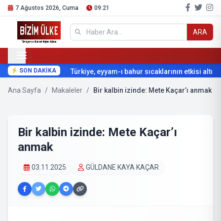
7 Ağustos 2026, Cuma
09:21
ARA
SON DAKİKA
Türkiye, eyyam-ı bahur sıcaklarının etkisi altına g
Ana Sayfa
/
Makaleler
/
Bir kalbin izinde: Mete Kaçar’ı anmak
Bir kalbin izinde: Mete Kaçar’ı
anmak
03.11.2025
GÜLDANE KAYA KAÇAR