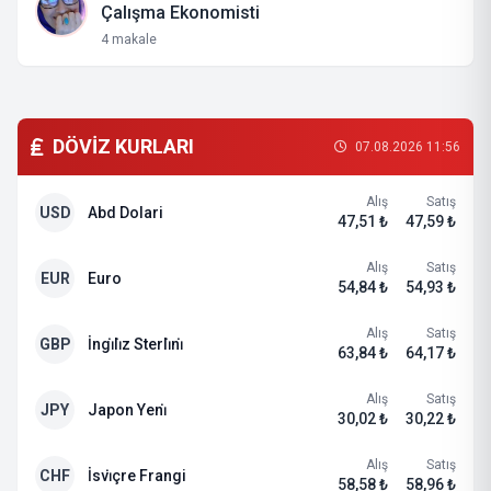
Çalışma Ekonomisti
4 makale
DÖVİZ KURLARI
07.08.2026 11:56
Alış
Satış
USD
Abd Dolari
47,51 ₺
47,59 ₺
Alış
Satış
EUR
Euro
54,84 ₺
54,93 ₺
Alış
Satış
GBP
İngi̇li̇z Sterli̇ni̇
63,84 ₺
64,17 ₺
Alış
Satış
JPY
Japon Yeni̇
30,02 ₺
30,22 ₺
Alış
Satış
CHF
İsvi̇çre Frangi
58,58 ₺
58,96 ₺