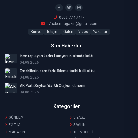
0505 774 7447
07habermagazin@gmail.com
Künye
İletişim
Galeri
Video
Yazarlar
Son Haberler
İncir toplayan kadın kamyonun altında kaldı
04.08.2026
Emeklilerin zam farkı ödeme tarihi belli oldu
04.08.2026
AK Parti Seyhan’da Ali Coşkun dönemi
04.08.2026
Kategoriler
GÜNDEM
SİYASET
EĞİTİM
SAĞLIK
MAGAZİN
TEKNOLOJİ