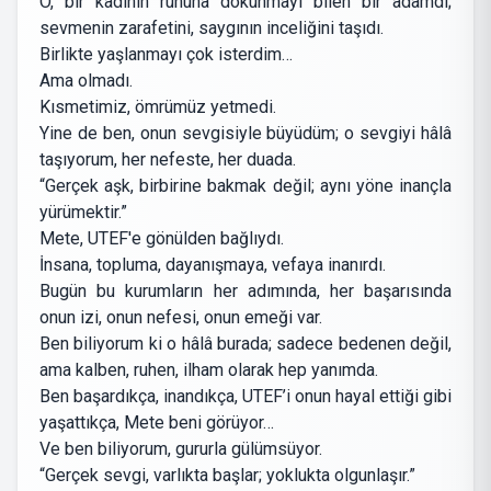
O, bir kadının ruhuna dokunmayı bilen bir adamdı;
sevmenin zarafetini, saygının inceliğini taşıdı.
Birlikte yaşlanmayı çok isterdim…
Ama olmadı.
Kısmetimiz, ömrümüz yetmedi.
Yine de ben, onun sevgisiyle büyüdüm; o sevgiyi hâlâ
taşıyorum, her nefeste, her duada.
“Gerçek aşk, birbirine bakmak değil; aynı yöne inançla
yürümektir.”
Mete, UTEF'e gönülden bağlıydı.
İnsana, topluma, dayanışmaya, vefaya inanırdı.
Bugün bu kurumların her adımında, her başarısında
onun izi, onun nefesi, onun emeği var.
Ben biliyorum ki o hâlâ burada; sadece bedenen değil,
ama kalben, ruhen, ilham olarak hep yanımda.
Ben başardıkça, inandıkça, UTEF’i onun hayal ettiği gibi
yaşattıkça, Mete beni görüyor…
Ve ben biliyorum, gururla gülümsüyor.
“Gerçek sevgi, varlıkta başlar; yoklukta olgunlaşır.”