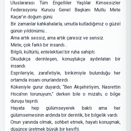
Uluslararası Tüm Engelliler Yaşlılar Kimsesizler
Federasyonu Kurucu Genel Başkanı Mutlu Mete
Kaçar’ın doğum günü.
Bir zamanlar kahkahalarla, umutla kutladığımız o güzel
günün yıldönümü…
Ama artık sessiz, ama artık çaresiz ve sensiz.
Mete, çok farklı bir insandı…
Bilgili, kültürlü, entelektüel bir ruha sahipti.
Okudukça derinleşen, konuştukça aydınlatan bir
insandı.
Esprileriyle, zarafetiyle, birikimiyle bulunduğu her
ortamda insanı onurlandırırdı.
Kökeniyle gurur duyardı; “Ben Akşehirliyim, Nasrettin
Hoca’nın torunuyum,” derken bile o mizahı, o bilge
duruşu taşırdı.
Hayata hep gülümseyerek baktı ama her
gülümsemesinin ardında bir derinlik, bir bilgelik vardı.
Onun yanında olmak, sohbet etmek, hayatı konuşmak,
düşünce üretmek büyük bir keyifti.