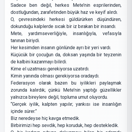
Sadece ben değil, herkes Mete’nin esprilerinden,
dostluğundan, zarafetinden büyük haz ve keyif alırdı.
O, çevresindeki herkesi güldürürken düşündüren,
dokunduğu kalplerde sıcak bir iz bırakan bir insandı.
Mete, yardımseverliğiyle, insanlığıyla, vefasıyla
tanınan biriydi.
Her kesimden insanın gönlünde ayrı bir yeri vardı.
Küçücük bir çocuğun da, doksan yaşında bir teyzenin
de kalbini kazanmayı bilirdi.
Kime el uzatması gerekiyorsa uzatırdı.
Kimin yanında olması gerekiyorsa oradaydı.
Federasyon olarak bazen bu iyilikleri paylaşmak
zorunda kalırdık; çünkü Mete’nin yaptığı güzellikler
yalnızca bireylere değil, topluma umut oluyordu.
“Gerçek iyilik, kalpten yapılır; yankısı ise insanlığın
içinde sürer.”
Biz neredeyse hiç kavga etmedik.
Birbirimizi hep sevdik, hep koruduk, hep destekledik.