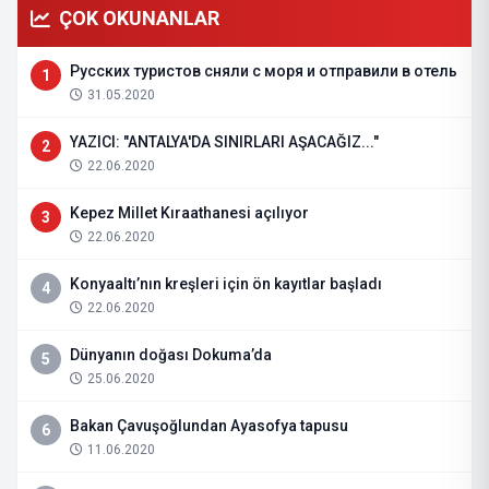
ÇOK OKUNANLAR
Русских туристов сняли с моря и отправили в отель
1
31.05.2020
YAZICI: "ANTALYA'DA SINIRLARI AŞACAĞIZ..."
2
22.06.2020
Kepez Millet Kıraathanesi açılıyor
3
22.06.2020
Konyaaltı’nın kreşleri için ön kayıtlar başladı
4
22.06.2020
Dünyanın doğası Dokuma’da
5
25.06.2020
Bakan Çavuşoğlundan Ayasofya tapusu
6
11.06.2020