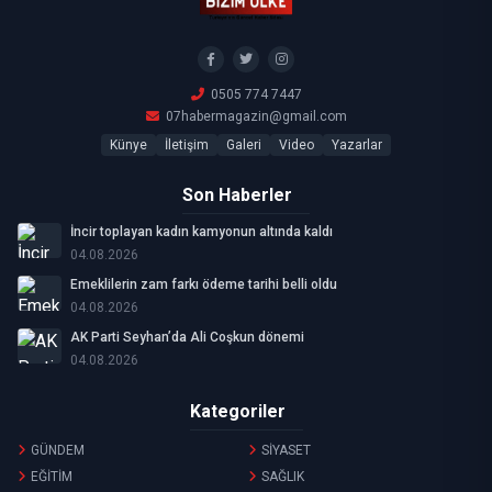
0505 774 7447
07habermagazin@gmail.com
Künye
İletişim
Galeri
Video
Yazarlar
Son Haberler
İncir toplayan kadın kamyonun altında kaldı
04.08.2026
Emeklilerin zam farkı ödeme tarihi belli oldu
04.08.2026
AK Parti Seyhan’da Ali Coşkun dönemi
04.08.2026
Kategoriler
GÜNDEM
SİYASET
EĞİTİM
SAĞLIK