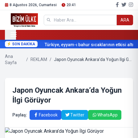
8 Ağustos 2026, Cumartesi
20:41
ARA
SON DAKİKA
Türkiye, eyyam-ı bahur sıcaklarının etkisi altına 
Ana
/
REKLAM
/
Japon Oyuncak Ankara’da Yoğun İlgi Görüyor
Sayfa
Japon Oyuncak Ankara’da Yoğun
İlgi Görüyor
Paylaş:
Facebook
Twitter
WhatsApp