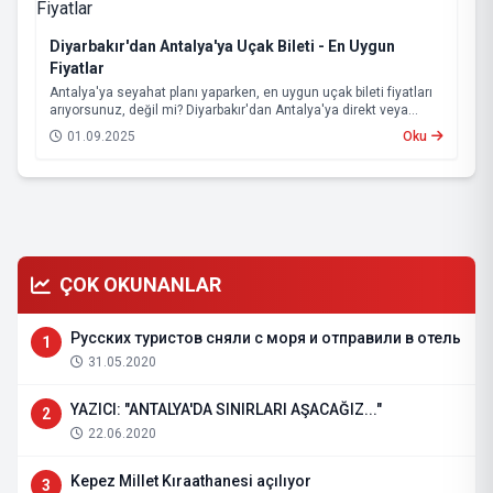
Diyarbakır'dan Antalya'ya Uçak Bileti - En Uygun
Fiyatlar
Antalya'ya seyahat planı yaparken, en uygun uçak bileti fiyatları
arıyorsunuz, değil mi? Diyarbakır'dan Antalya'ya direkt veya
aktarmalı uçuş seçenekleri var. Bu, seyahatınızı çok daha kolay
01.09.2025
Oku
hale getiriyor.
ÇOK OKUNANLAR
Русских туристов сняли с моря и отправили в отель
1
31.05.2020
YAZICI: "ANTALYA'DA SINIRLARI AŞACAĞIZ..."
2
22.06.2020
Kepez Millet Kıraathanesi açılıyor
3