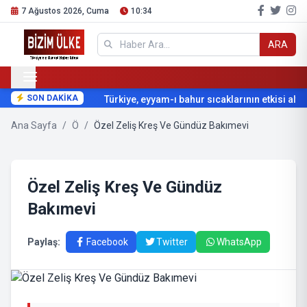
7 Ağustos 2026, Cuma
10:34
ARA
SON DAKİKA
Türkiye, eyyam-ı bahur sıcaklarının etkisi altın
Ana Sayfa
/
Ö
/
Özel Zeliş Kreş Ve Gündüz Bakımevi
Özel Zeliş Kreş Ve Gündüz
Bakımevi
Paylaş:
Facebook
Twitter
WhatsApp