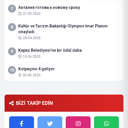
Анталия готова к новому сроку
7
31.05.2020
Kültür ve Turizm Bakanlığı Olympos İmar Planını
8
onayladı
28.04.2020
Kepez Belediyesi’ne bir ödül daha
9
10.06.2020
Kolpaçino 4 geliyor
10
05.06.2020
BİZİ TAKİP EDİN