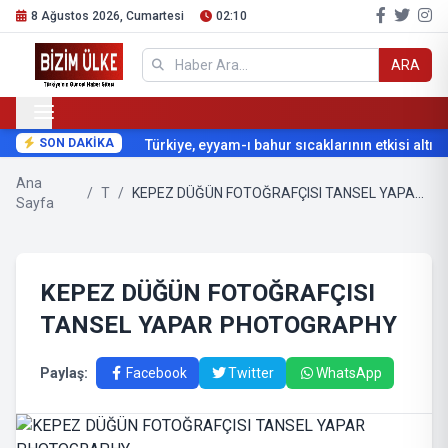
8 Ağustos 2026, Cumartesi
02:10
ARA
SON DAKİKA
Türkiye, eyyam-ı bahur sıcaklarının etkisi altına
Ana
/
T
/
KEPEZ DÜĞÜN FOTOĞRAFÇISI TANSEL YAPAR PHOTOGRAPHY
Sayfa
KEPEZ DÜĞÜN FOTOĞRAFÇISI
TANSEL YAPAR PHOTOGRAPHY
Paylaş:
Facebook
Twitter
WhatsApp