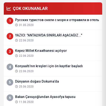
ÇOK OKUNANLAR
Русских туристов сняли с моря и отправили в отель
1
31.05.2020
YAZICI: "ANTALYA'DA SINIRLARI AŞACAĞIZ..."
2
22.06.2020
Kepez Millet Kıraathanesi açılıyor
3
22.06.2020
Konyaaltı’nın kreşleri için ön kayıtlar başladı
4
22.06.2020
Dünyanın doğası Dokuma’da
5
25.06.2020
Bakan Çavuşoğlundan Ayasofya tapusu
6
11.06.2020