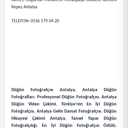
ADRES: Özgürlük Mahallesi Mithatpaşa Caddesi No:63/A
Kepez Antalya
TELEFON: 0536 579 04 20
Düğün Fotoğrafçısı Antalya,
Antalya Düğün
Fotoğrafları
,
Profesyonel Düğün Fotoğrafçısı
,
Antalya
Düğün Video Çekimi
,
Türkiye’nin En İyi Düğün
Fotoğrafçısı
,
Antalya Gelin Damat Fotoğrafçısı
,
Düğün
Hikayesi Çekimi Antalya
,
Tansel Yapar Düğün
Fotoğrafçılığı
,
En İyi Düğün Fotoğrafçısı Ödülü
,