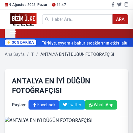
9 Ağustos 2026, Pazar
11:47
ARA
SON DAKİKA
Türkiye, eyyam-ı bahur sıcaklarının etkisi altına 
Ana Sayfa
/
T
/
ANTALYA EN İYİ DÜĞÜN FOTOĞRAFÇISI
ANTALYA EN İYİ DÜĞÜN
FOTOĞRAFÇISI
Paylaş:
Facebook
Twitter
WhatsApp