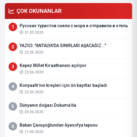
ÇOK OKUNANLAR
Русских туристов сняли с моря и отправили в отель
1
31.05.2020
YAZICI: "ANTALYA'DA SINIRLARI AŞACAĞIZ..."
2
22.06.2020
Kepez Millet Kıraathanesi açılıyor
3
22.06.2020
Konyaaltı’nın kreşleri için ön kayıtlar başladı
4
22.06.2020
Dünyanın doğası Dokuma’da
5
25.06.2020
Bakan Çavuşoğlundan Ayasofya tapusu
6
11.06.2020