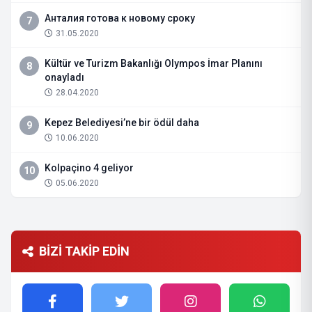
Анталия готова к новому сроку
7
31.05.2020
Kültür ve Turizm Bakanlığı Olympos İmar Planını
8
onayladı
28.04.2020
Kepez Belediyesi’ne bir ödül daha
9
10.06.2020
Kolpaçino 4 geliyor
10
05.06.2020
BİZİ TAKİP EDİN