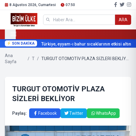
8 Ağustos 2026, Cumartesi
07:50
ARA
SON DAKİKA
Türkiye, eyyam-ı bahur sıcaklarının etkisi altına gi
Ana
/
T
/
TURGUT OTOMOTİV PLAZA SİZLERİ BEKLİYOR
Sayfa
TURGUT OTOMOTİV PLAZA
SİZLERİ BEKLİYOR
Paylaş:
Facebook
Twitter
WhatsApp