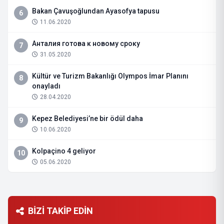
Bakan Çavuşoğlundan Ayasofya tapusu
6
11.06.2020
Анталия готова к новому сроку
7
31.05.2020
Kültür ve Turizm Bakanlığı Olympos İmar Planını
8
onayladı
28.04.2020
Kepez Belediyesi’ne bir ödül daha
9
10.06.2020
Kolpaçino 4 geliyor
10
05.06.2020
BİZİ TAKİP EDİN