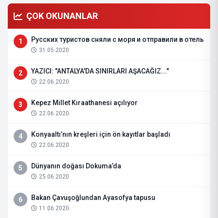
ÇOK OKUNANLAR
Русских туристов сняли с моря и отправили в отель
1
31.05.2020
YAZICI: "ANTALYA'DA SINIRLARI AŞACAĞIZ..."
2
22.06.2020
Kepez Millet Kıraathanesi açılıyor
3
22.06.2020
Konyaaltı’nın kreşleri için ön kayıtlar başladı
4
22.06.2020
Dünyanın doğası Dokuma’da
5
25.06.2020
Bakan Çavuşoğlundan Ayasofya tapusu
6
11.06.2020