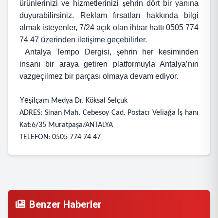
ürünlerinizi ve hizmetlerinizi
ehrin dört bir yanına
ş
duyurabilirsiniz. Reklam fırsatları hakkında bilgi
almak isteyenler, 7/24 açık olan ihbar hattı 0505 774
74 47 üzerinden ileti
ime geçebilirler.
ş
Antalya Tempo Dergisi,
ehrin her kesiminden
ş
insanı bir araya getiren platformuyla Antalya’nın
vazgeçilmez bir parçası olmaya devam ediyor.
Ye
şilçam Medya Dr. Köksal Selçuk
ADRES: Sinan Mah. Cebesoy Cad. Postacı Veliağa İş hanı
Kat:6/35 Muratpaşa/ANTALYA
TELEFON: 0505 774 74 47
Benzer Haberler