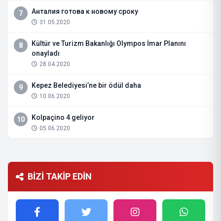
Анталия готова к новому сроку
7
31.05.2020
Kültür ve Turizm Bakanlığı Olympos İmar Planını
8
onayladı
28.04.2020
Kepez Belediyesi’ne bir ödül daha
9
10.06.2020
Kolpaçino 4 geliyor
10
05.06.2020
BİZİ TAKİP EDİN