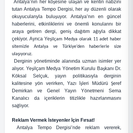
Antalya’nın her kö
esine ula
an ve kentin nabzını
ş
ş
tutan Antalya Tempo Dergisi, her ay düzenli olarak
okuyucularıyla bulu
uyor. Antalya’nın en güncel
ş
haberlerini, etkinliklerini ve önemli konularını bir
araya getiren dergi, geni
da
ıtım a
ıyla dikkat
ş
ğ
ğ
çekiyor. Ayrıca Ye
şilçam Medya olarak 11 adet haber
sitemizle Antalya ve Türkiye’den haberlerle size
ulaşıyoruz.
Derginin yönetiminde alanında uzman isimler yer
alıyor. Ye
ilçam Medya Yönetim Kurulu Ba
kanı Dr.
ş
ş
Köksal Selçuk, yayın politikasıyla derginin
kalitesine yön verirken, Yazı
leri Müdürü
eref
İş
Ş
Demirkan ve Genel Yayın Yönetmeni Sema
Kanalıcı da içeriklerin titizlikle hazırlanmasını
sa
lıyor.
ğ
Reklam Vermek
steyenler
çin Fırsat!
İ
İ
Antalya Tempo Dergisi’nde reklam vererek,