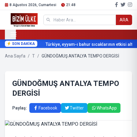
8 Ağustos 2026, Cumartesi
21:48
ARA
SON DAKİKA
Türkiye, eyyam-ı bahur sıcaklarının etkisi altına
Ana Sayfa
/
T
/
GÜNDOĞMUŞ ANTALYA TEMPO DERGİSİ
GÜNDOĞMUŞ ANTALYA TEMPO
DERGİSİ
Paylaş:
Facebook
Twitter
WhatsApp