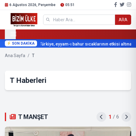
6 Ağustos 2026, Perşembe
05:51
ARA
SON DAKİKA
Türkiye, eyyam-ı bahur sıcaklarının etkisi altına giri
Ana Sayfa
/
T
T Haberleri
T MANŞET
2
/
6