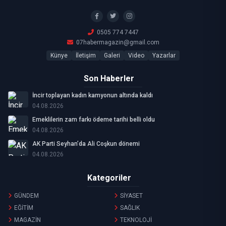
0505 774 7447
07habermagazin@gmail.com
Künye
İletişim
Galeri
Video
Yazarlar
Son Haberler
İncir toplayan kadın kamyonun altında kaldı
04.08.2026
Emeklilerin zam farkı ödeme tarihi belli oldu
04.08.2026
AK Parti Seyhan’da Ali Coşkun dönemi
04.08.2026
Kategoriler
GÜNDEM
SİYASET
EĞİTİM
SAĞLIK
MAGAZİN
TEKNOLOJİ